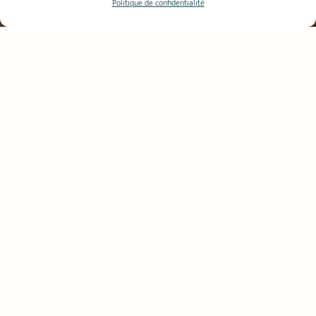
Politique de confidentialité
Cabinet membre de l'Ordre
des Experts Comptables
Votre comptabilité
gérée 100% en ligne
Disponibles & réactifs :
réponse dans les 24h