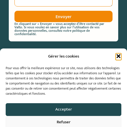
Envoyer
En cliquant sur « Envoyer » vous acceptez d’être contacté par
Valto. Si vous voulez en savoir plus sur l’utilisation de vos
données personnelles, consultez notre
politique de
confidentialité.
Gérer les cookies
Pour vous offrir la meilleure expérience sur ce site, nous utilisons des technologies
telles que les cookies pour stocker et/ou accéder aux informations sur l'appareil.
Le
consentement à ces technologies nous permettra de traiter des données telles que
le comportement de navigation ou des identifiants uniques sur ce site.
Le fait de ne
pas consentir ou de retirer son consentement peut affecter négativement certaines
caractéristiques et fonctions.
VALTO
2, rue des Trois Tarn
Accepter
81 000 Albi
05 63 54 83 40
Refuser